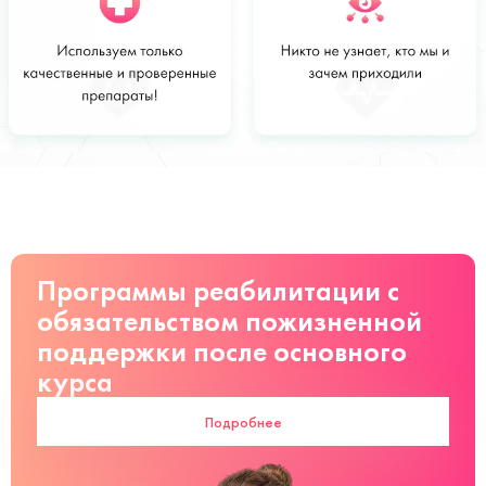
Стоимость
Заказать
от 3000 руб
Программы реабилитации с
обязательством пожизненной
поддержки после основного
курса
Подробнее