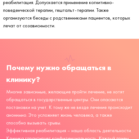
реабилитация. Допускается применение когнитивно-
поведенческой терапии, гештальт-терапии. Также
организуются беседы с родственниками пациентов, которых
лечат от созависимости.
Почему нужно обращаться в
клинику?
Многие зависимые, желающие пройти лечение, не хотят
обращаться в государственные центры. Они опасаются
постановки на учет. К тому же не везде лечение происходит
анонимно. Это усложняет жизнь человека, а также
способно вызывать срывы.
Эффективная реабилитация – наша область деятельности.
Клиника гарантирует конфиденциальность. Каждый прием