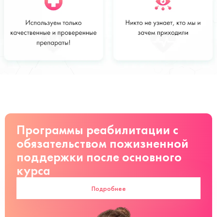
Стоимость
Заказать
от 2 000 руб
Программы реабилитации с
обязательством пожизненной
поддержки после основного
курса
Подробнее