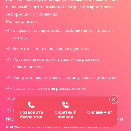
анонимный. Наркологический центр не распространяет
информацию о пациентах.
Мы предлагаем:
Эффективные программы реабилитации, надежные
методы.
Внимательное отношение сотрудников.
Постоянная поддержка зависимых разными
специалистами.
Предоставляются консультации узких специалистов.
Созданы условия для разных занятий.
Анонимное нахождение в клинике.
Цена на каждую услугу доступная.
Позвонить
Обратный
Онлайн-чат
бесплатно
звонок
Наш частный реабилитационный центр создал все условия
для успешного восстановления наркозависимых. Мы