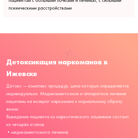
пациентам с больными почками и печенью, с сильными
психическими расстройствами.
Детоксикация наркоманов в
Ижевске
Детокс — комплекс процедур, цена которых определяется
индивидуально. Медикаментозное и аппаратное лечение
нацелены на возврат наркомана к нормальному образу
жизни.
Выведение пациента из наркотического опьянения состоит
из четырёх этапов:
•медикаментозного лечения;