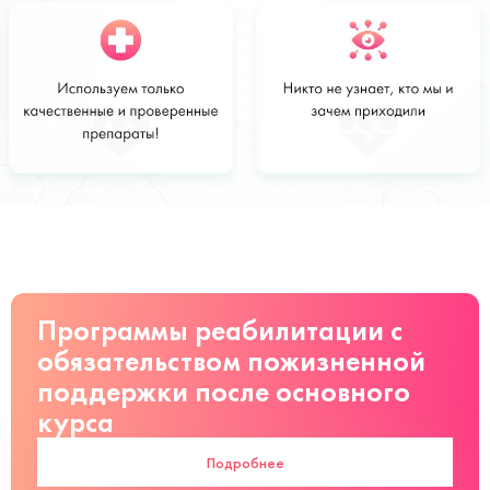
Стоимость
Заказать
от 2200 руб
Программы реабилитации с
обязательством пожизненной
поддержки после основного
курса
Подробнее