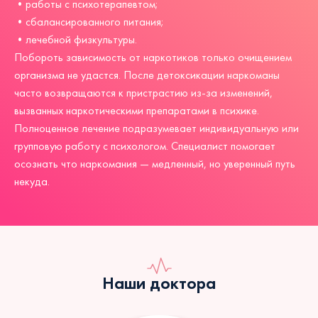
•работы с психотерапевтом;
•сбалансированного питания;
•лечебной физкультуры.
Побороть зависимость от наркотиков только очищением
организма не удастся. После детоксикации наркоманы
часто возвращаются к пристрастию из-за изменений,
вызванных наркотическими препаратами в психике.
Полноценное лечение подразумевает индивидуальную или
групповую работу с психологом. Специалист помогает
осознать что наркомания — медленный, но уверенный путь
некуда.
Наши доктора