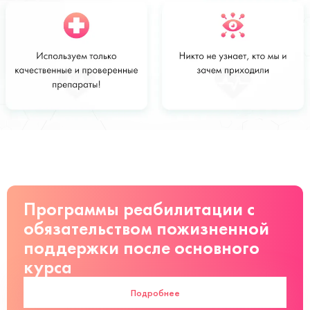
Стоимость
Заказать
от 2500 руб
Программы реабилитации с
обязательством пожизненной
поддержки после основного
курса
Подробнее