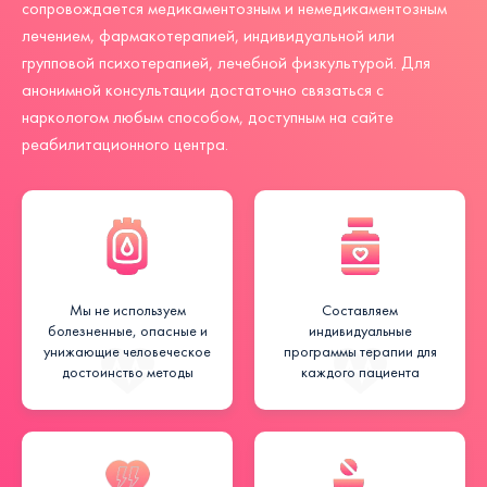
сопровождается медикаментозным и немедикаментозным
лечением, фармакотерапией, индивидуальной или
групповой психотерапией, лечебной физкультурой. Для
анонимной консультации достаточно связаться с
наркологом любым способом, доступным на сайте
реабилитационного центра.
Мы не используем
Составляем
болезненные, опасные и
индивидуальные
унижающие человеческое
программы терапии для
достоинство методы
каждого пациента