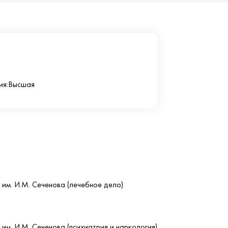
ия:
Высшая
им. И.М. Сеченова (лечебное дело)
им. И.М. Сеченова (психиатрия и наркология)