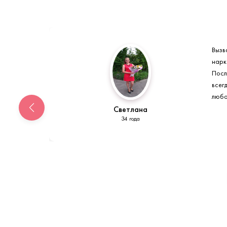
Вызв
нарк
Посл
всег
любо
Светлана
34 года