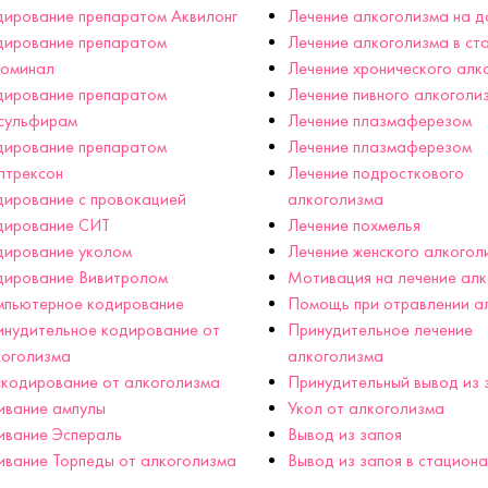
ирование препаратом Аквилонг
Лечение алкоголизма на д
дирование препаратом
Лечение алкоголизма в ст
гоминал
Лечение хронического алк
дирование препаратом
Лечение пивного алкоголи
сульфирам
Лечение плазмаферезом
дирование препаратом
Лечение плазмаферезом
лтрексон
Лечение подросткового
ирование с провокацией
алкоголизма
дирование СИТ
Лечение похмелья
дирование уколом
Лечение женского алкогол
дирование Вивитролом
Мотивация на лечение ал
мпьютерное кодирование
Помощь при отравлении а
нудительное кодирование от
Принудительное лечение
коголизма
алкоголизма
кодирование от алкоголизма
Принудительный вывод из 
ивание ампулы
Укол от алкоголизма
ивание Эспераль
Вывод из запоя
вание Торпеды от алкоголизма
Вывод из запоя в стацион