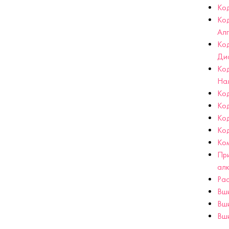
Код
Ко
Ал
Ко
Ди
Ко
На
Код
Ко
Ко
Ко
Ко
При
ал
Рас
Вш
Вш
Вши