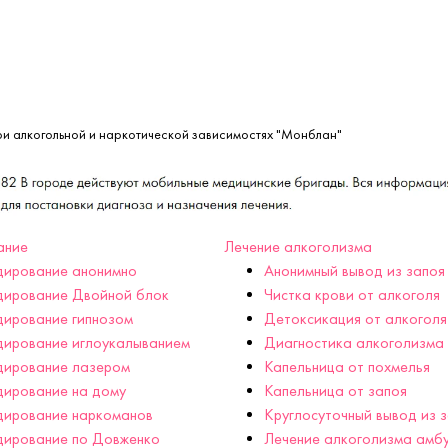
ри алкогольной и наркотической зависимостях "Монблан"
ание
Лечение алкоголизма
дирование анонимно
Анонимный вывод из запоя
дирование Двойной блок
Чистка крови от алкоголя
ирование гипнозом
Детоксикация от алкоголя
дирование иглоукалыванием
Диагностика алкоголизма
дирование лазером
Капельница от похмелья
дирование на дому
Капельница от запоя
дирование наркоманов
Круглосуточный вывод из 
дирование по Довженко
Лечение алкоголизма амб