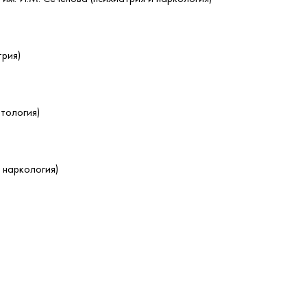
трия)
тология)
 наркология)