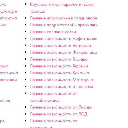
ому
Круглосуточная наркологическая
ационаре
помощь
оголизма
Лечение наркомании в стационаре
зма
Лечение подростковой наркомании
Лечение созависимости
Лечение зависимости Амфетамина
Лечение зависимости Бутирата
Лечение зависимости Феназепама
Лечение зависимости Гашиша
изма
Лечение зависимости Героина
коголизма
Лечение зависимости Кокаина
лкоголем
Лечение зависимости Метадона
Лечение зависимости от экстази
Лечение зависимости от
запоя
каннабиноидов
Лечение зависимости от Лирики
Лечение зависимости от ЛСД
аре
Лечение зависимости от
мефедрона