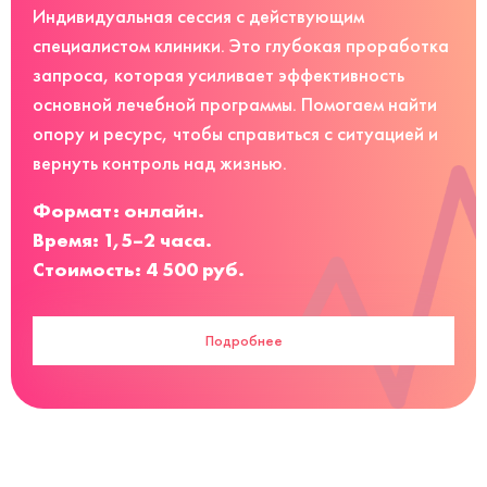
Индивидуальная сессия с действующим
специалистом клиники. Это глубокая проработка
запроса, которая усиливает эффективность
основной лечебной программы. Помогаем найти
опору и ресурс, чтобы справиться с ситуацией и
вернуть контроль над жизнью.
Формат: онлайн.
Время: 1,5–2 часа.
Стоимость: 4 500 руб.
Подробнее