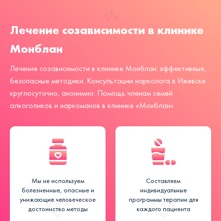
Лечение созависимости в клинике
Монблан
Лечение созависимости в клинике Монблан: эффективные,
безопасные методики. Консультации нарколога в Ижевске
круглосуточно, анонимно. Помощь членам семей
алкоголиков и наркоманов в клинике «Монблан».
Мы не используем
Составляем
болезненные, опасные и
индивидуальные
унижающие человеческое
программы терапии для
достоинство методы
каждого пациента