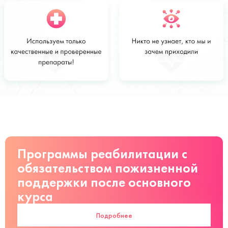
Стоимость
Заказать
от 3400 руб
Программы реабилитации с
обязательством пожизненной
поддержки после основного
курса
Подробнее