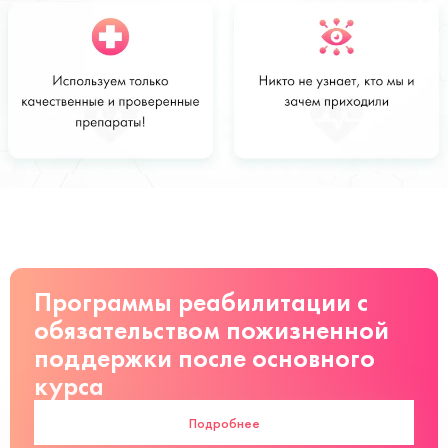
Стоимость
Заказать
от 4 000 ₽/
сутки руб
Программы реабилитации с
обязательством пожизненной
поддержки после основного
курса
Подробнее