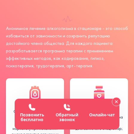
Анонимное лечение алкоголизма в стационаре - это способ
избавиться от зависимости и сохранить репутацию
достойного члена общества. Для каждого пациента
разрабатывается программа терапии с применением
эффективных методов, как кодирование, гипноз,
психотерапия, трудотерапия, арт-терапия.
Статистически пациенты
Если провести все
Позвонить
Обратный
Онлайн-чат
обращаются к
показанные процедуры на
бесплатно
звонок
квалифицированному
дому нельзя, больной
наркологу при появлении
доставляется в стационар;