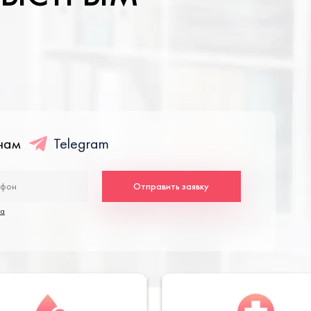
енам
Telegram
Отправить заявку
та