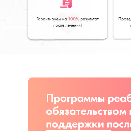
Программы реаб
обязательством
поддержки посл