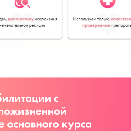
илитации с
 пожизненной
е основного курса