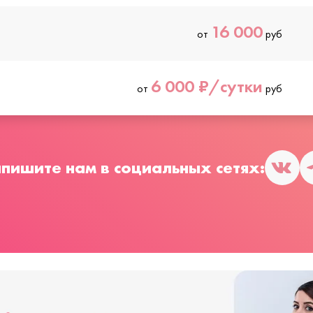
16 000
от
руб
6 000 ₽/сутки
от
руб
пишите нам в социальных сетях: