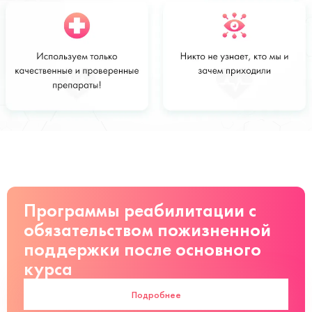
Стоимость
Заказать
от 8500 руб
Программы реабилитации с
обязательством пожизненной
поддержки после основного
курса
Подробнее