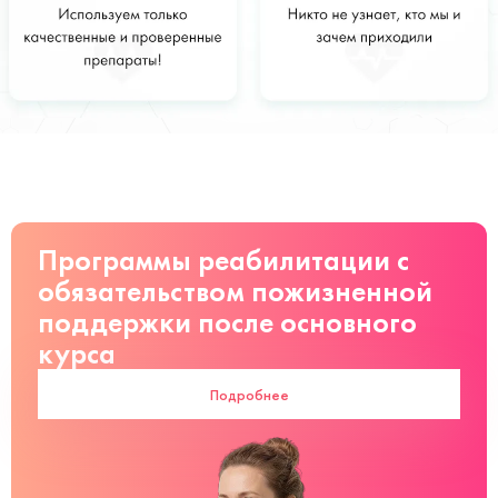
Стоимость
Заказать
от 3000 руб
Программы реабилитации с
обязательством пожизненной
поддержки после основного
курса
Подробнее