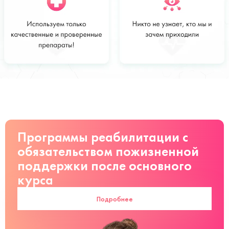
Стоимость
Заказать
от 5500 руб
Программы реабилитации с
обязательством пожизненной
поддержки после основного
курса
Подробнее