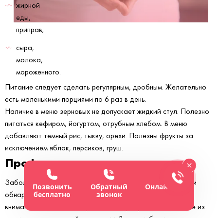
жирной
еды,
приправ;
сыра,
молока,
мороженного.
Питание следует сделать регулярным, дробным. Желательно
есть маленькими порциями по 6 раз в день.
Наличие в меню зерновых не допускает жидкий стул. Полезно
питаться кефиром, йогуртом, отрубным хлебом. В меню
добавляют темный рис, тыкву, орехи. Полезны фрукты за
исключением яблок, персиков, груш.
Профилактика
Заболевание доставляет дискомфортные ощущения. При
Позвонить
Обратный
Онлайн-чат
обнаружении первых симптомов необходимо обратить
бесплатно
звонок
внимание на питание, образ жизни. Требуется исключение из