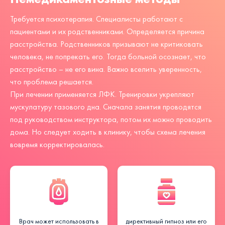
Требуется психотерапия. Специалисты работают с
пациентами и их родственниками. Определяется причина
расстройства. Родственников призывают не критиковать
человека, не попрекать его. Тогда больной осознает, что
расстройство – не его вина. Важно вселить уверенность,
что проблема решается.
При лечении применяется ЛФК. Тренировки укрепляют
мускулатуру тазового дна. Сначала занятия проводятся
под руководством инструктора, потом их можно проводить
дома. Но следует ходить в клинику, чтобы схема лечения
вовремя корректировалась.
Врач может использовать в
директивный гипноз или его