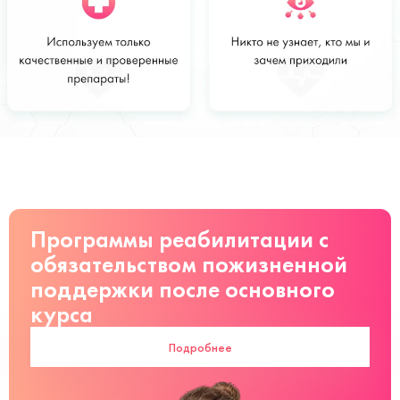
Стоимость
Заказать
от 2500 руб
Программы реабилитации с
обязательством пожизненной
поддержки после основного
курса
Подробнее