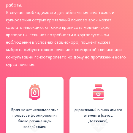
работы.
В случае необходимости для облегчения симптомов и
купирования острых проявлений психоза врач может
сделать инъекцию, а также прописать медицинские
препараты. Если нет потребности в круглосуточном
наблюдении в условиях стационара, пациент может
выбрать амбулаторное лечение в самарской клинике или
консультации психотерапевта на дому на протяжении всего
курса лечения.
Врач может использовать в
директивный гипноз или его
процессе формирования
элементы (метод
блока разные виды
Довженко);
воздействия;